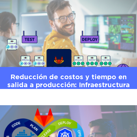
Reducción de costos y tiempo en
salida a producción: Infraestructura
de Integración (CI) Continua y
Entrega Continua (CD)
Desarrollo Web
DevOps
Farmacéutica