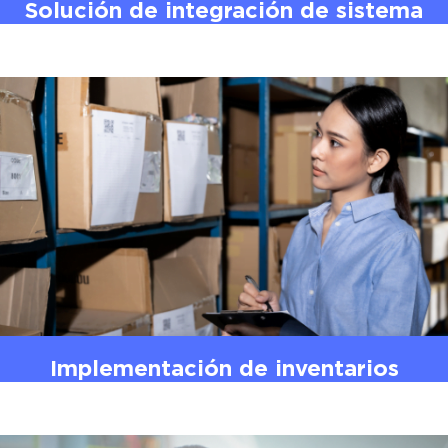
Solución de integración de sistema
ERP con sistema Core de la industria
de seguros
Contenedores
Seguros
Implementación de inventarios
sincronizados en tiempo real con
tienda en línea.
E-commerce
Retail