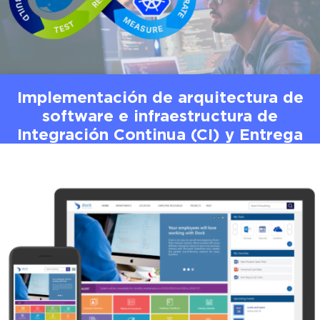
Implementación de arquitectura de
software e infraestructura de
Integración Continua (CI) y Entrega
Continua (CD)
Contenedores
DevOps
Madera
Microservicios
Nube