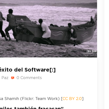
éxito del Software[:]
 Paz
0 Comments
a Shamih (Flickr: Team Work) [
CC BY 2.0
]